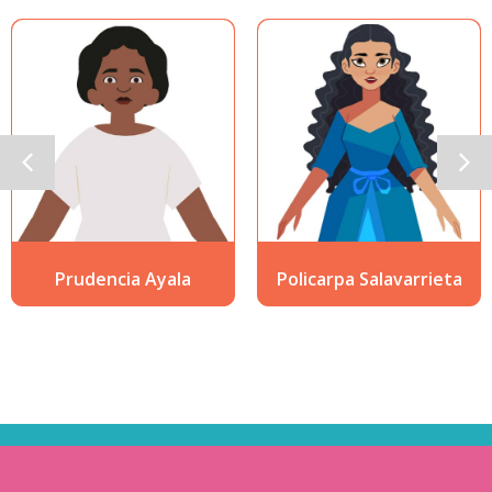
Prudencia Ayala
Policarpa Salavarrieta