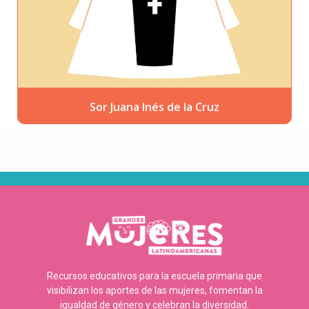
Sor Juana Inés de la Cruz
Recursos educativos para la escuela primaria que
visibilizan los aportes de las mujeres, fomentan la
igualdad de género y celebran la diversidad.