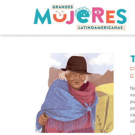
Na
es
pu
pe
ca
ni
La