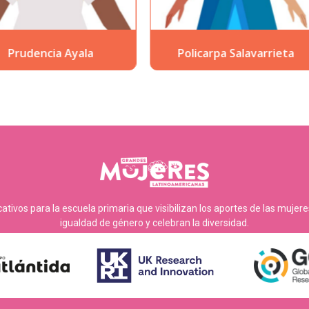
Policarpa Salavarrieta
Sofía Mulánovich
tivos para la escuela primaria que visibilizan los aportes de las mujer
igualdad de género y celebran la diversidad.