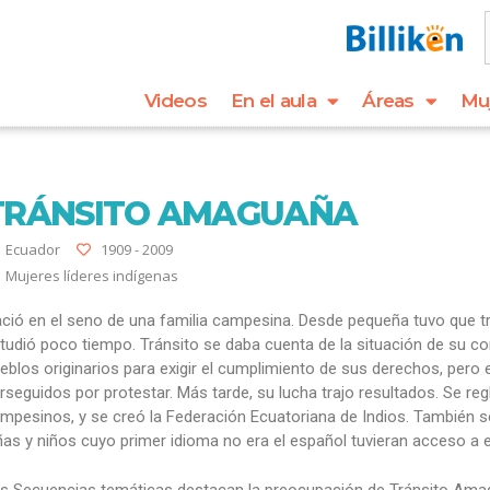
Videos
En el aula
Áreas
Mu
TRÁNSITO AMAGUAÑA
Ecuador
1909 - 2009
Mujeres líderes indígenas
ció en el seno de una familia campesina. Desde pequeña tuvo que tr
tudió poco tiempo. Tránsito se daba cuenta de la situación de su c
eblos originarios para exigir el cumplimiento de sus derechos, pero e
rseguidos por protestar. Más tarde, su lucha trajo resultados. Se re
mpesinos, y se creó la Federación Ecuatoriana de Indios. También s
ñas y niños cuyo primer idioma no era el español tuvieran acceso a
s Secuencias temáticas destacan la preocupación de Tránsito Amagu