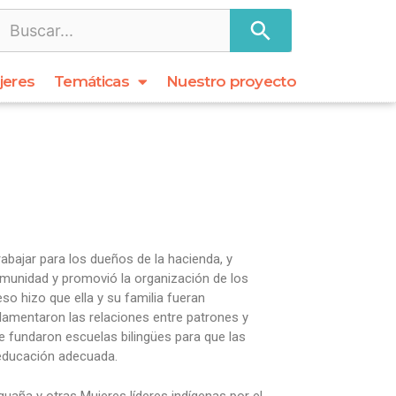
jeres
Temáticas
Nuestro proyecto
abajar para los dueños de la hacienda, y
omunidad y promovió la organización de los
so hizo que ella y su familia fueran
glamentaron las relaciones entre patrones y
e fundaron escuelas bilingües para que las
 educación adecuada.
aña y otras Mujeres líderes indígenas por el