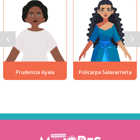
Prudencia Ayala
Policarpa Salavarrieta