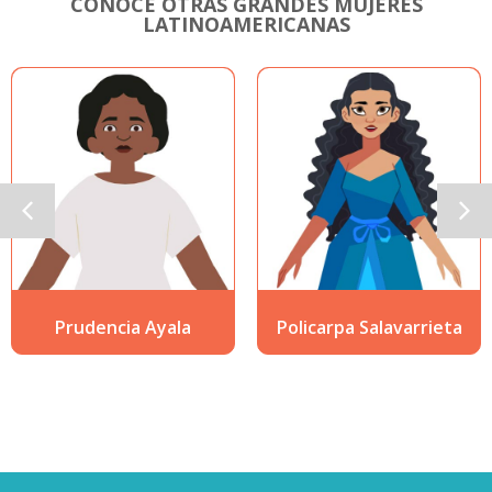
CONOCE OTRAS GRANDES MUJERES
LATINOAMERICANAS
yala
Policarpa Salavarrieta
Sofía Mulán