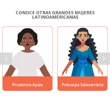
CONOCE OTRAS GRANDES MUJERES
LATINOAMERICANAS
yala
Policarpa Salavarrieta
Sofía Mulán