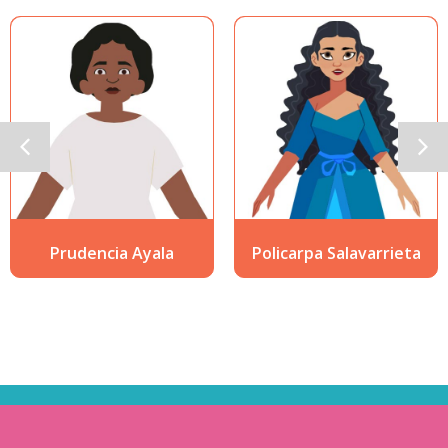
Prudencia Ayala
Policarpa Salavarrieta