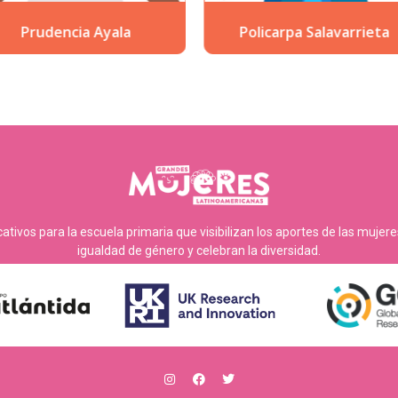
Policarpa Salavarrieta
Sofía Mulánovich
tivos para la escuela primaria que visibilizan los aportes de las mujer
igualdad de género y celebran la diversidad.