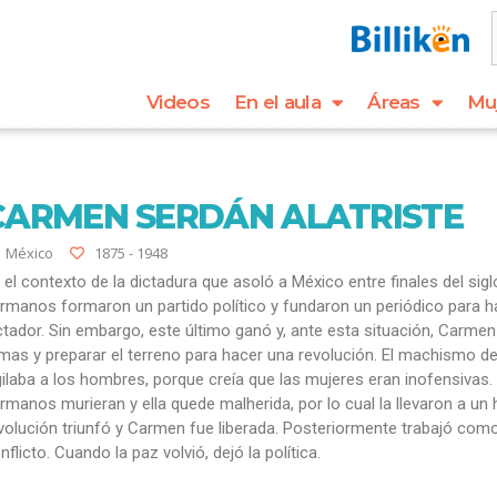
Videos
En el aula
Áreas
Mu
CARMEN SERDÁN ALATRISTE
México
1875 - 1948
 el contexto de la dictadura que asoló a México entre finales del sig
rmanos formaron un partido político y fundaron un periódico para h
ctador. Sin embargo, este último ganó y, ante esta situación, Carme
mas y preparar el terreno para hacer una revolución. El machismo de 
gilaba a los hombres, porque creía que las mujeres eran inofensivas.
rmanos murieran y ella quede malherida, por lo cual la llevaron a un 
volución triunfó y Carmen fue liberada. Posteriormente trabajó como
nflicto. Cuando la paz volvió, dejó la política.