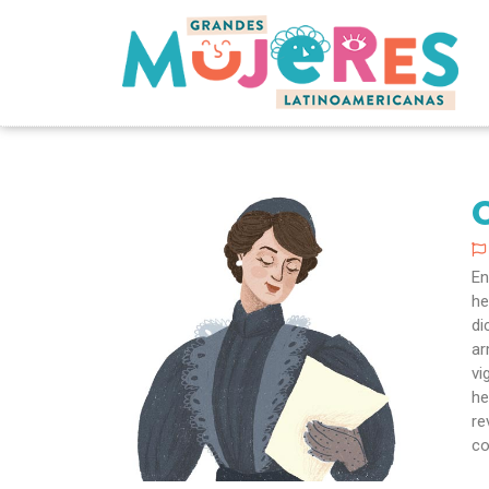
En
he
di
ar
vi
he
re
co