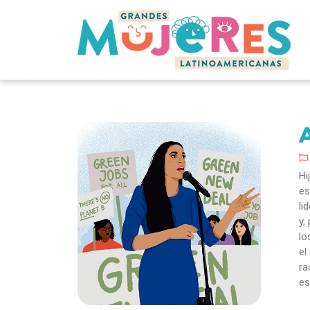
Hi
es
li
y,
lo
el
ra
es