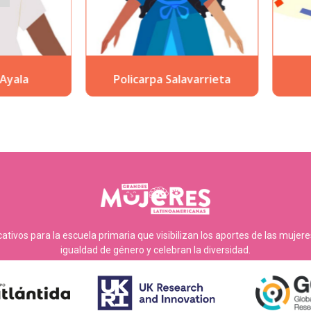
Policarpa Salavarrieta
Sofía Mulánovich
tivos para la escuela primaria que visibilizan los aportes de las mujer
igualdad de género y celebran la diversidad.