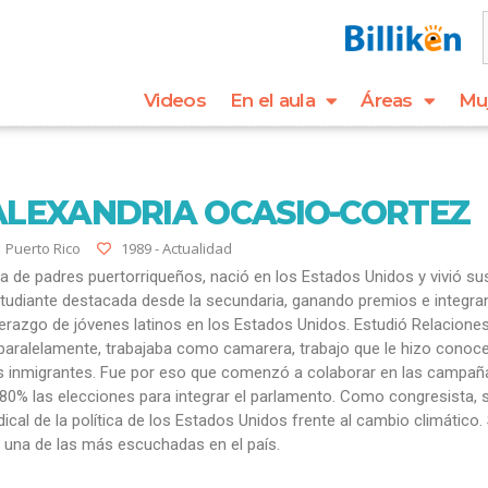
Videos
En el aula
Áreas
Mu
ALEXANDRIA OCASIO-CORTEZ
Puerto Rico
1989 - Actualidad
ja de padres puertorriqueños, nació en los Estados Unidos y vivió 
tudiante destacada desde la secundaria, ganando premios e integra
derazgo de jóvenes latinos en los Estados Unidos. Estudió Relacione
 paralelamente, trabajaba como camarera, trabajo que le hizo conocer
s inmigrantes. Fue por eso que comenzó a colaborar en las campañ
 80% las elecciones para integrar el parlamento. Como congresista,
dical de la política de los Estados Unidos frente al cambio climátic
 una de las más escuchadas en el país.