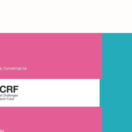
es, fomentan la
as.