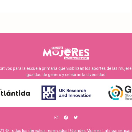
tivos para la escuela primaria que visibilizan los aportes de las mujer
igualdad de género y celebran la diversidad.
21 © Todos los derechos reservados | Grandes Mujeres Latinoamerican