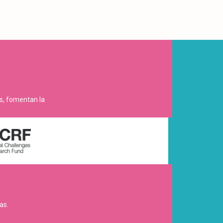
es, fomentan la
as.