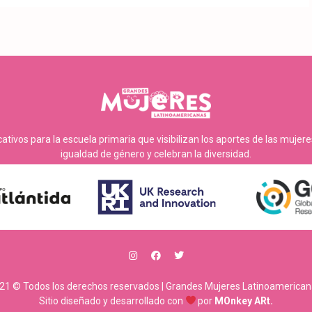
tivos para la escuela primaria que visibilizan los aportes de las mujer
igualdad de género y celebran la diversidad.
21 © Todos los derechos reservados | Grandes Mujeres Latinoamerican
Sitio diseñado y desarrollado con
por
MOnkey ARt.