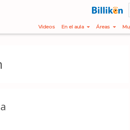
Videos
En el aula
Áreas
Mu
n
ta