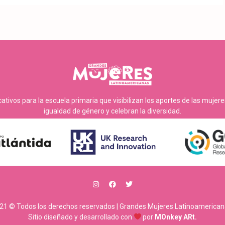
tivos para la escuela primaria que visibilizan los aportes de las mujer
igualdad de género y celebran la diversidad.
21 © Todos los derechos reservados | Grandes Mujeres Latinoamerican
Sitio diseñado y desarrollado con
por
MOnkey ARt.