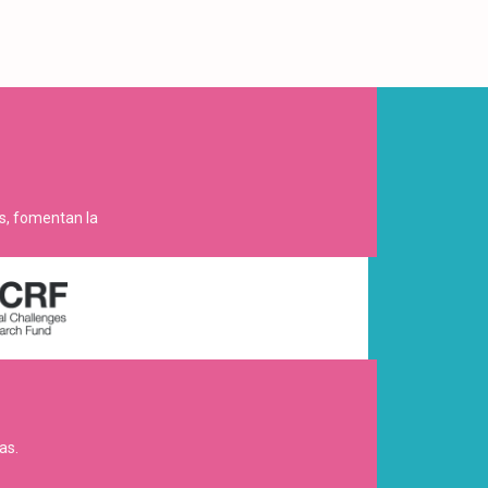
es, fomentan la
as.