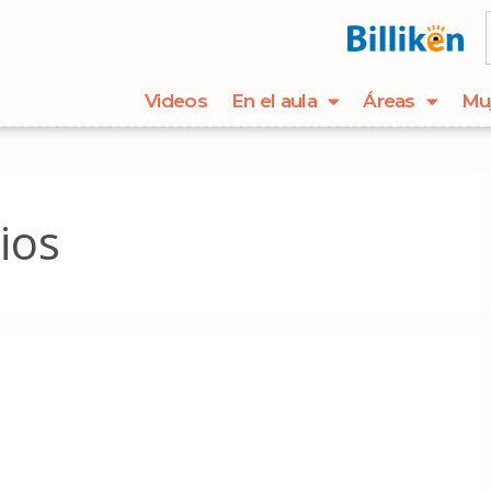
Videos
En el aula
Áreas
Mu
ios