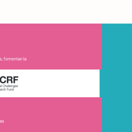
es, fomentan la
as.