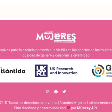
tivos para la escuela primaria que visibilizan los aportes de las mujer
igualdad de género y celebran la diversidad.
21 © Todos los derechos reservados | Grandes Mujeres Latinoamerican
Sitio diseñado y desarrollado con
por
MOnkey ARt.