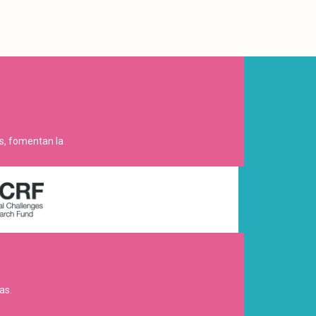
es, fomentan la
as.