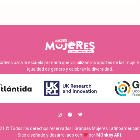
tivos para la escuela primaria que visibilizan los aportes de las mujer
igualdad de género y celebran la diversidad.
21 © Todos los derechos reservados | Grandes Mujeres Latinoamerican
Sitio diseñado y desarrollado con
por
MOnkey ARt.