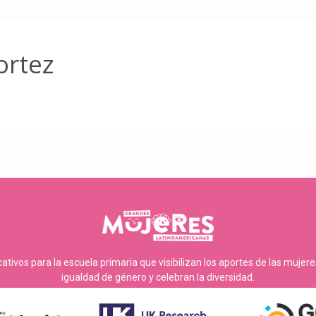
ortez
tivos para la escuela primaria que visibilizan los aportes de las mujer
igualdad de género y celebran la diversidad.