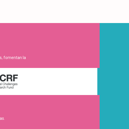
es, fomentan la
as.