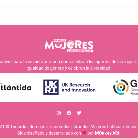
tivos para la escuela primaria que visibilizan los aportes de las mujer
igualdad de género y celebran la diversidad.
21 © Todos los derechos reservados | Grandes Mujeres Latinoamerican
Sitio diseñado y desarrollado con
por
MOnkey ARt.