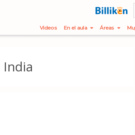
Videos
En el aula
Áreas
Mu
 India