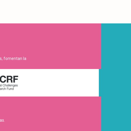
es, fomentan la
as.