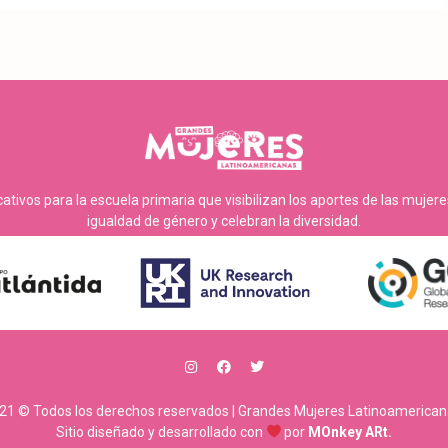
tivos para la escuela primaria que visibilizan los aportes de las mujer
igualdad de género y celebran la diversidad.
21 © Todos los derechos reservados | Grandes Mujeres Latinoamerican
Sitio diseñado y desarrollado con
por
MOnkey ARt.