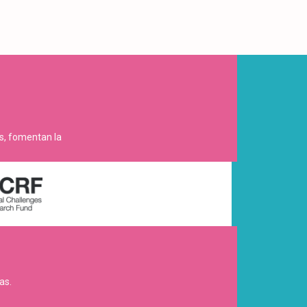
es, fomentan la
as.