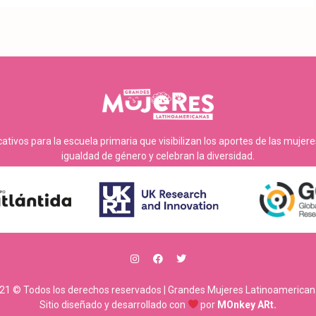
tivos para la escuela primaria que visibilizan los aportes de las mujer
igualdad de género y celebran la diversidad.
21 © Todos los derechos reservados | Grandes Mujeres Latinoamerican
Sitio diseñado y desarrollado con
por
MOnkey ARt.