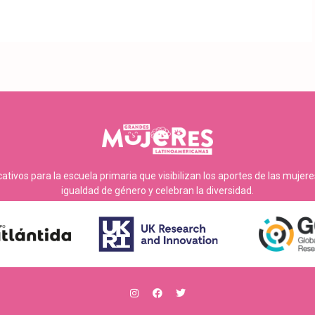
tivos para la escuela primaria que visibilizan los aportes de las mujer
igualdad de género y celebran la diversidad.