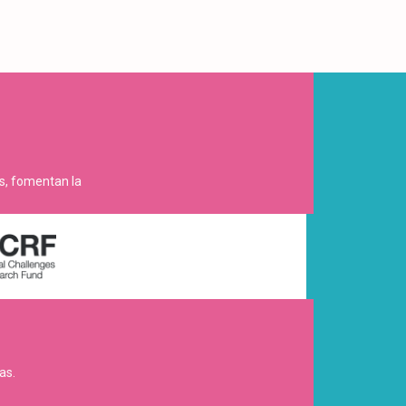
es, fomentan la
as.