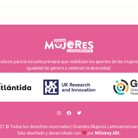
tivos para la escuela primaria que visibilizan los aportes de las mujer
igualdad de género y celebran la diversidad.
21 © Todos los derechos reservados | Grandes Mujeres Latinoamerican
Sitio diseñado y desarrollado con
por
MOnkey ARt.