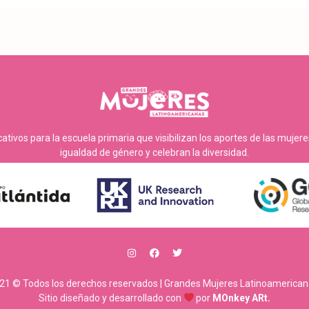
tivos para la escuela primaria que visibilizan los aportes de las mujer
igualdad de género y celebran la diversidad.
21 © Todos los derechos reservados | Grandes Mujeres Latinoamerican
Sitio diseñado y desarrollado con
por
MOnkey ARt.