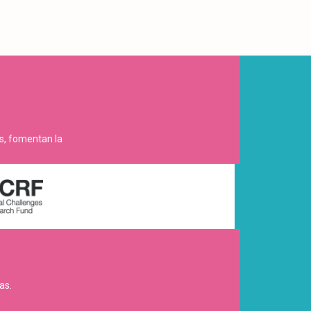
es, fomentan la
as.