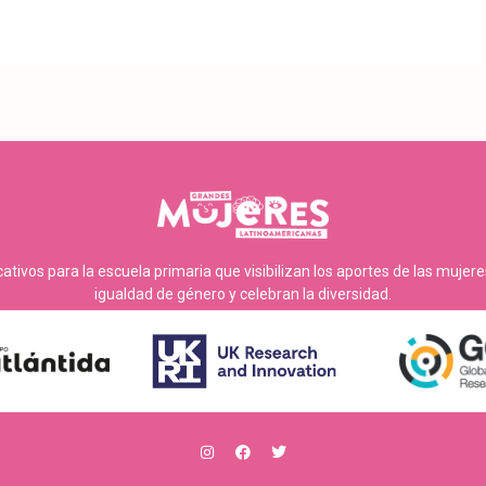
tivos para la escuela primaria que visibilizan los aportes de las mujer
igualdad de género y celebran la diversidad.