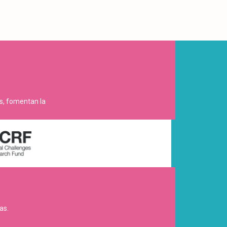
es, fomentan la
as.