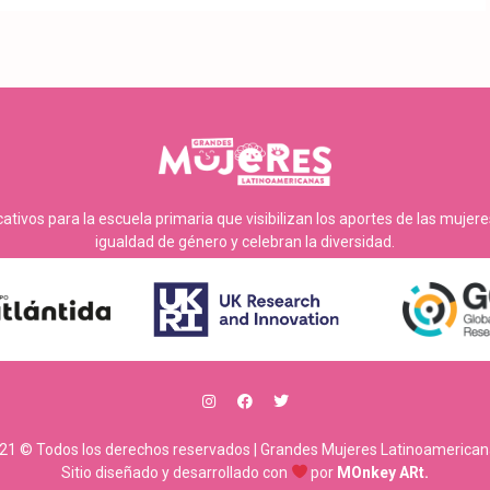
tivos para la escuela primaria que visibilizan los aportes de las mujer
igualdad de género y celebran la diversidad.
21 © Todos los derechos reservados | Grandes Mujeres Latinoamerican
Sitio diseñado y desarrollado con
por
MOnkey ARt.