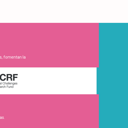
es, fomentan la
as.