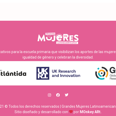
tivos para la escuela primaria que visibilizan los aportes de las mujer
igualdad de género y celebran la diversidad.
21 © Todos los derechos reservados | Grandes Mujeres Latinoamerican
Sitio diseñado y desarrollado con
por
MOnkey ARt.