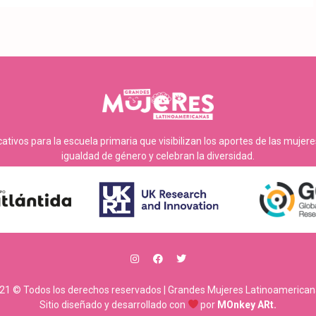
tivos para la escuela primaria que visibilizan los aportes de las mujer
igualdad de género y celebran la diversidad.
21 © Todos los derechos reservados | Grandes Mujeres Latinoamerican
Sitio diseñado y desarrollado con
por
MOnkey ARt.