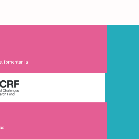
es, fomentan la
as.