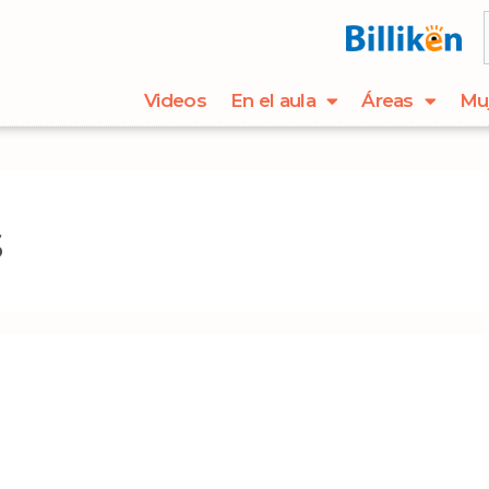
Videos
En el aula
Áreas
Mu
s