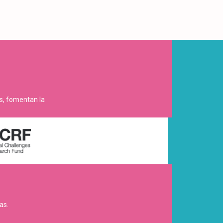
es, fomentan la
as.