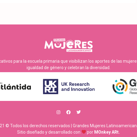
tivos para la escuela primaria que visibilizan los aportes de las mujer
igualdad de género y celebran la diversidad.
21 © Todos los derechos reservados | Grandes Mujeres Latinoamerican
Sitio diseñado y desarrollado con
por
MOnkey ARt.