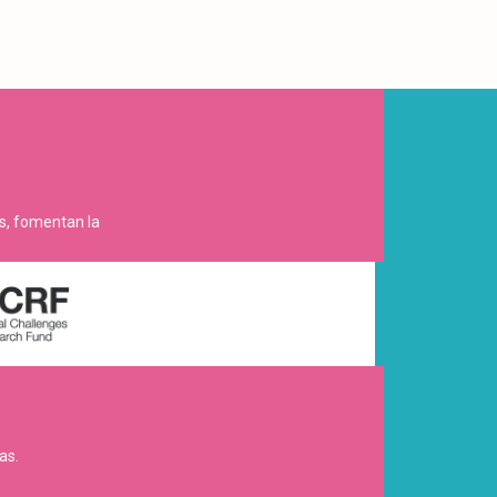
es, fomentan la
as.