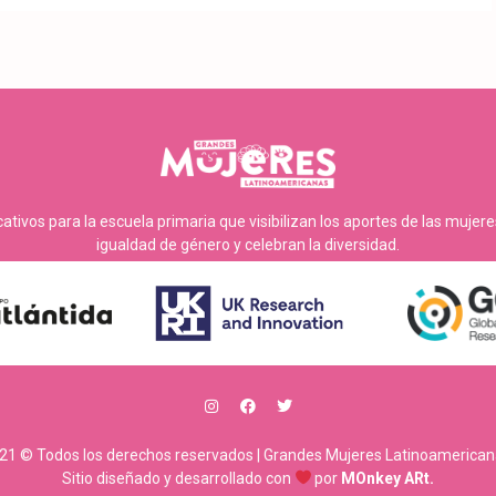
tivos para la escuela primaria que visibilizan los aportes de las mujer
igualdad de género y celebran la diversidad.
21 © Todos los derechos reservados | Grandes Mujeres Latinoamerican
Sitio diseñado y desarrollado con
por
MOnkey ARt.