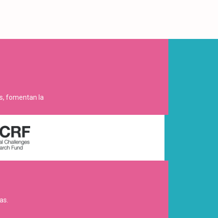
es, fomentan la
as.