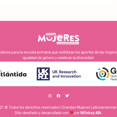
tivos para la escuela primaria que visibilizan los aportes de las mujer
igualdad de género y celebran la diversidad.
21 © Todos los derechos reservados | Grandes Mujeres Latinoamerican
Sitio diseñado y desarrollado con
por
MOnkey ARt.