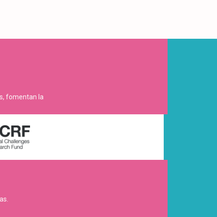
es, fomentan la
as.