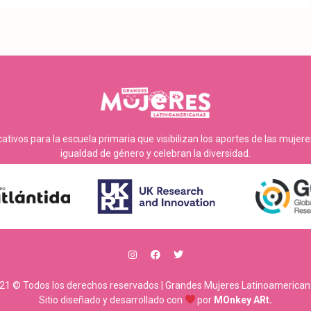
tivos para la escuela primaria que visibilizan los aportes de las mujer
igualdad de género y celebran la diversidad.
21 © Todos los derechos reservados | Grandes Mujeres Latinoamerican
Sitio diseñado y desarrollado con
por
MOnkey ARt.