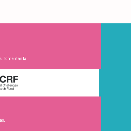
es, fomentan la
as.