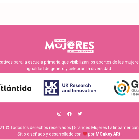
tivos para la escuela primaria que visibilizan los aportes de las mujer
igualdad de género y celebran la diversidad.
21 © Todos los derechos reservados | Grandes Mujeres Latinoamerican
Sitio diseñado y desarrollado con
por
MOnkey ARt.