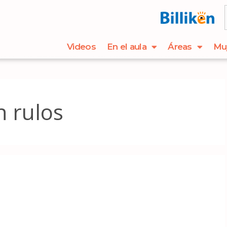
Videos
En el aula
Áreas
Mu
n rulos