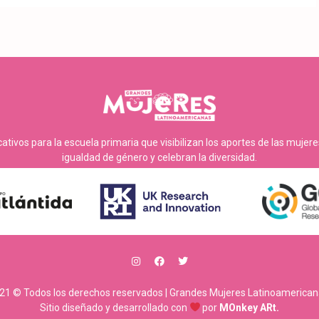
tivos para la escuela primaria que visibilizan los aportes de las mujer
igualdad de género y celebran la diversidad.
21 © Todos los derechos reservados | Grandes Mujeres Latinoamerican
Sitio diseñado y desarrollado con
por
MOnkey ARt.