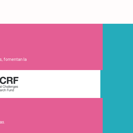
es, fomentan la
as.