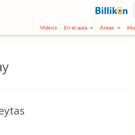
Videos
En el aula
Áreas
Mu
ay
eytas