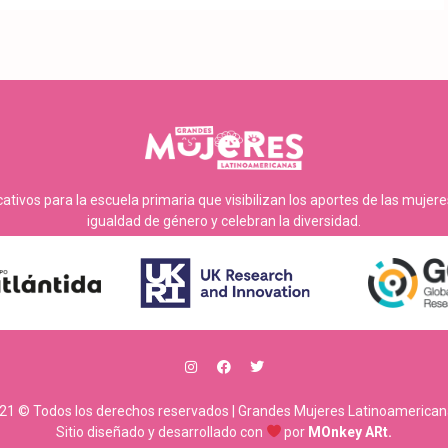
tivos para la escuela primaria que visibilizan los aportes de las mujer
igualdad de género y celebran la diversidad.
21 © Todos los derechos reservados | Grandes Mujeres Latinoamerican
Sitio diseñado y desarrollado con
por
MOnkey ARt.