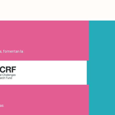
es, fomentan la
as.