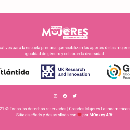
tivos para la escuela primaria que visibilizan los aportes de las mujer
igualdad de género y celebran la diversidad.
21 © Todos los derechos reservados | Grandes Mujeres Latinoamerican
Sitio diseñado y desarrollado con
por
MOnkey ARt.