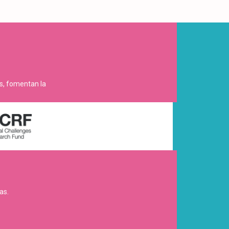
es, fomentan la
as.