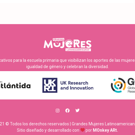
tivos para la escuela primaria que visibilizan los aportes de las mujer
igualdad de género y celebran la diversidad.
21 © Todos los derechos reservados | Grandes Mujeres Latinoamerican
Sitio diseñado y desarrollado con
por
MOnkey ARt.