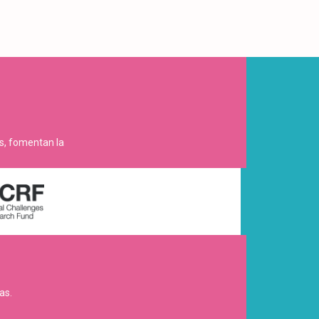
es, fomentan la
as.