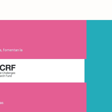
es, fomentan la
as.