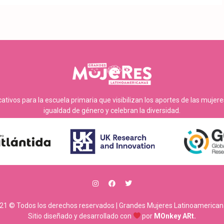
tivos para la escuela primaria que visibilizan los aportes de las mujer
igualdad de género y celebran la diversidad.
21 © Todos los derechos reservados | Grandes Mujeres Latinoamerican
Sitio diseñado y desarrollado con
por
MOnkey ARt.