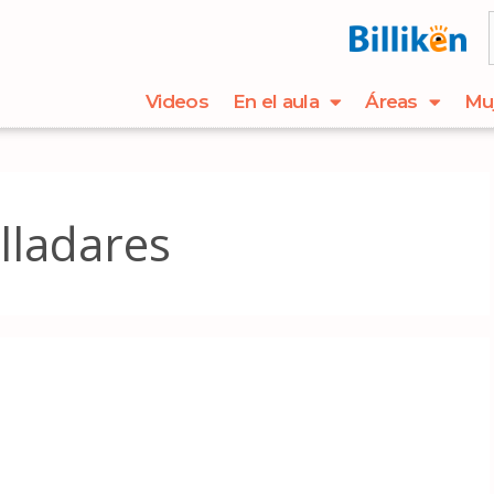
Videos
En el aula
Áreas
Mu
lladares