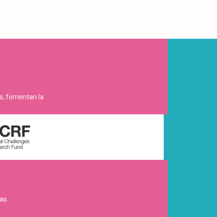
es, fomentan la
as.