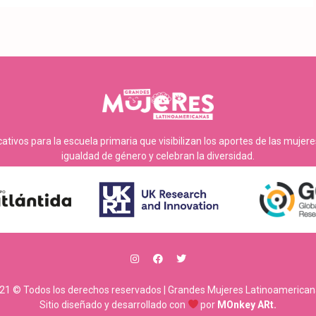
tivos para la escuela primaria que visibilizan los aportes de las mujer
igualdad de género y celebran la diversidad.
21 © Todos los derechos reservados | Grandes Mujeres Latinoamerican
Sitio diseñado y desarrollado con
por
MOnkey ARt.