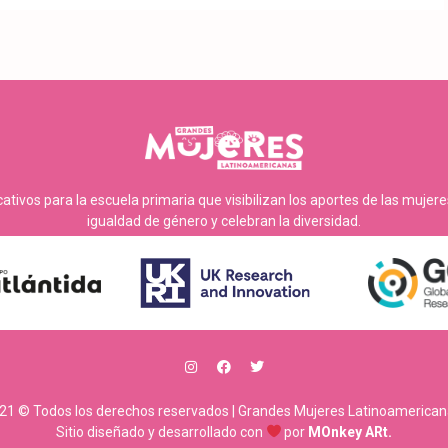
tivos para la escuela primaria que visibilizan los aportes de las mujer
igualdad de género y celebran la diversidad.
21 © Todos los derechos reservados | Grandes Mujeres Latinoamerican
Sitio diseñado y desarrollado con
por
MOnkey ARt.