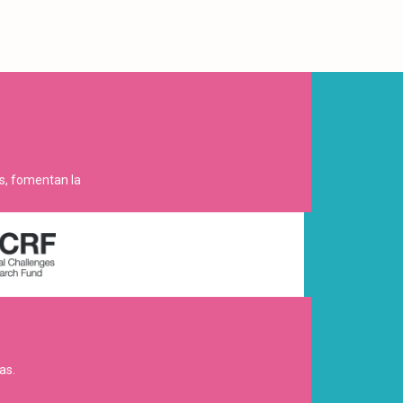
es, fomentan la
as.