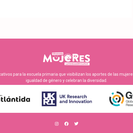
tivos para la escuela primaria que visibilizan los aportes de las mujer
igualdad de género y celebran la diversidad.