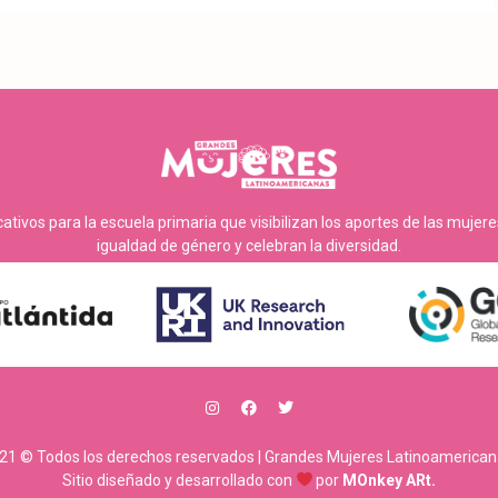
tivos para la escuela primaria que visibilizan los aportes de las mujer
igualdad de género y celebran la diversidad.
21 © Todos los derechos reservados | Grandes Mujeres Latinoamerican
Sitio diseñado y desarrollado con
por
MOnkey ARt.