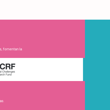
es, fomentan la
as.