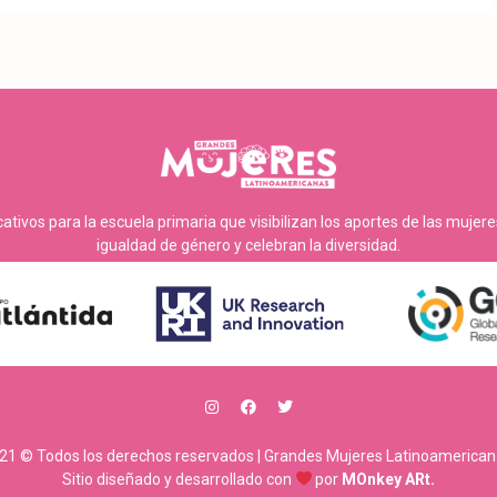
tivos para la escuela primaria que visibilizan los aportes de las mujer
igualdad de género y celebran la diversidad.
21 © Todos los derechos reservados | Grandes Mujeres Latinoamerican
Sitio diseñado y desarrollado con
por
MOnkey ARt.