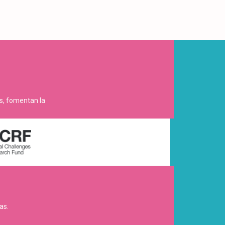
es, fomentan la
as.