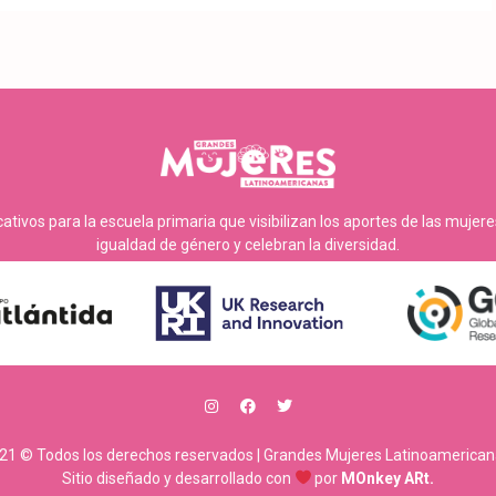
tivos para la escuela primaria que visibilizan los aportes de las mujer
igualdad de género y celebran la diversidad.
21 © Todos los derechos reservados | Grandes Mujeres Latinoamerican
Sitio diseñado y desarrollado con
por
MOnkey ARt.