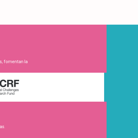
es, fomentan la
as.