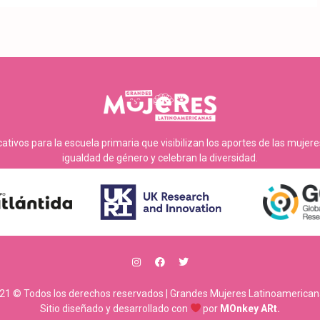
tivos para la escuela primaria que visibilizan los aportes de las mujer
igualdad de género y celebran la diversidad.
21 © Todos los derechos reservados | Grandes Mujeres Latinoamerican
Sitio diseñado y desarrollado con
por
MOnkey ARt.