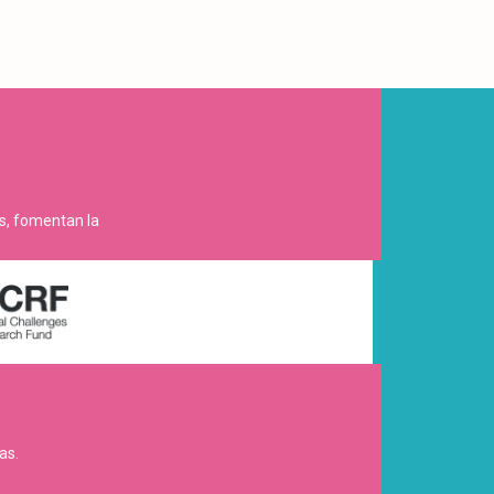
es, fomentan la
as.