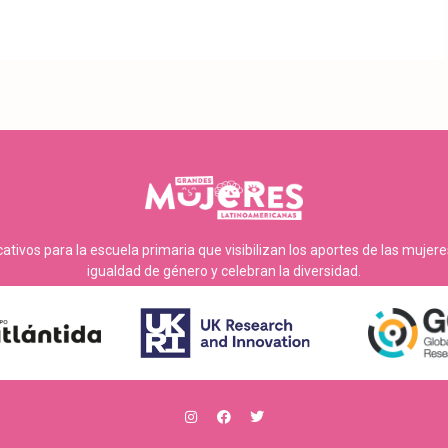
tivos para la escuela primaria que visibilizan los aportes de las mujer
igualdad de género y celebran la diversidad.