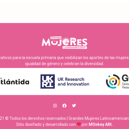
tivos para la escuela primaria que visibilizan los aportes de las mujer
igualdad de género y celebran la diversidad.
21 © Todos los derechos reservados | Grandes Mujeres Latinoamerican
Sitio diseñado y desarrollado con
por
MOnkey ARt.