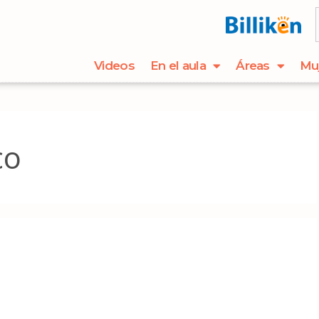
Videos
En el aula
Áreas
Mu
co