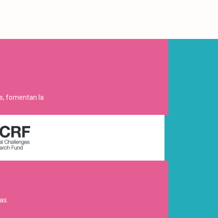
es, fomentan la
as.