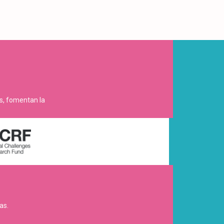
es, fomentan la
as.