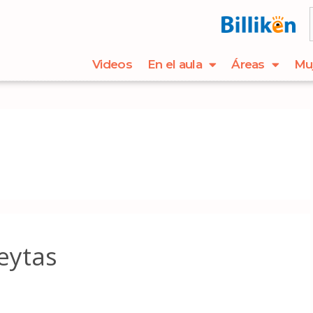
Videos
En el aula
Áreas
Mu
eytas