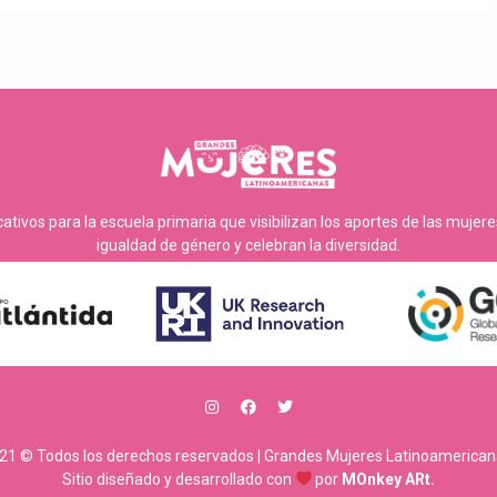
tivos para la escuela primaria que visibilizan los aportes de las mujer
igualdad de género y celebran la diversidad.
21 © Todos los derechos reservados | Grandes Mujeres Latinoamerican
Sitio diseñado y desarrollado con
por
MOnkey ARt.