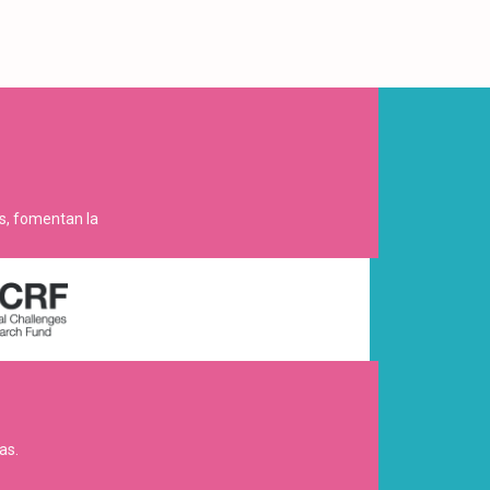
es, fomentan la
as.