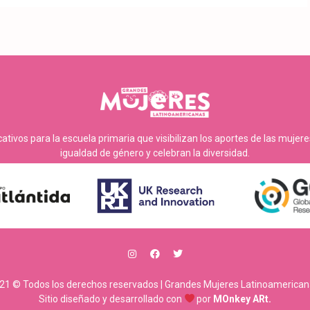
tivos para la escuela primaria que visibilizan los aportes de las mujer
igualdad de género y celebran la diversidad.
21 © Todos los derechos reservados | Grandes Mujeres Latinoamerican
Sitio diseñado y desarrollado con
por
MOnkey ARt.